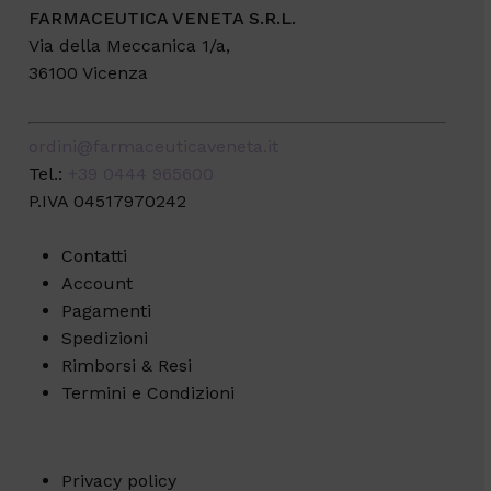
FARMACEUTICA VENETA S.R.L.
Via della Meccanica 1/a,
36100 Vicenza
ordini@farmaceuticaveneta.it
Tel.:
+39 0444 965600
P.IVA 04517970242
Contatti
Account
Pagamenti
Spedizioni
Rimborsi & Resi
Termini e Condizioni
Subtotale:
€
0,00
Privacy policy