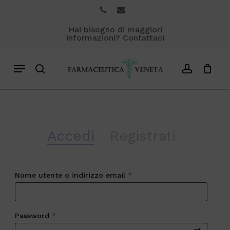
Skip
phone
email
to
Close
Cart
Hai bisogno di maggiori
Cart
main
informazioni? Contattaci
content
Menu
search
account
Accedi
Registrati
Richiesto
Nome utente o indirizzo email
*
Richiesto
Password
*