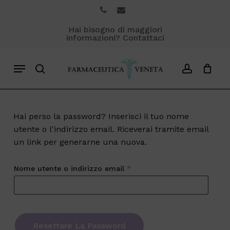
Skip
phone
email
to
Close
Cart
Hai bisogno di maggiori
Cart
main
informazioni? Contattaci
content
Menu
search
account
Hai perso la password? Inserisci il tuo nome
utente o l'indirizzo email. Riceverai tramite email
un link per generarne una nuova.
Richiesto
Nome utente o indirizzo email
*
Resettare La Password