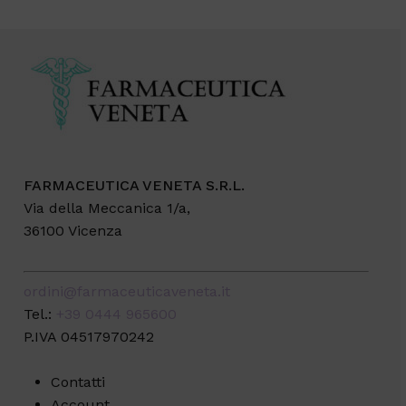
FARMACEUTICA VENETA S.R.L.
Via della Meccanica 1/a,
36100 Vicenza
ordini@farmaceuticaveneta.it
Tel.:
+39 0444 965600
P.IVA 04517970242
Contatti
Account